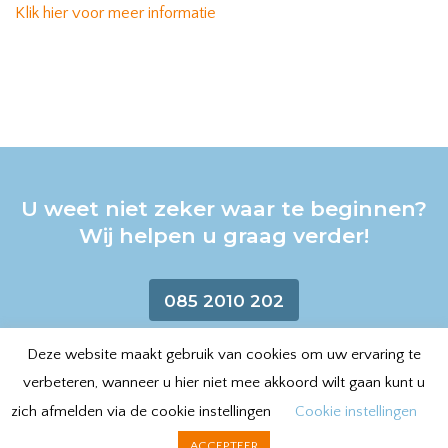
Klik hier voor meer informatie
U weet niet zeker waar te beginnen?
Wij helpen u graag verder!
085 2010 202
Deze website maakt gebruik van cookies om uw ervaring te
verbeteren, wanneer u hier niet mee akkoord wilt gaan kunt u
Anubis IT Security - Van Wassenaerweg 14, 6862 ZD
zich afmelden via de cookie instellingen
Cookie instellingen
Oosterbeek - Tel +31 (0) 85 2010 202 - info@anubis.nl
ACCEPTEER