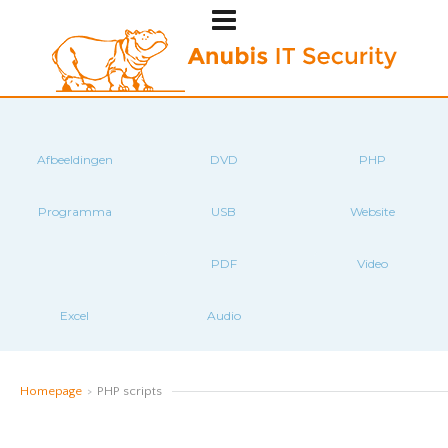
Afbeeldingen
DVD
PHP
Programma
USB
Website
PDF
Video
Excel
Audio
Homepage
>
PHP scripts