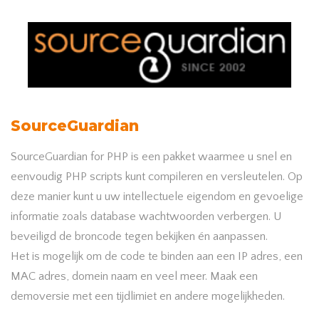
SourceGuardian
SourceGuardian for PHP is een pakket waarmee u snel en
eenvoudig PHP scripts kunt compileren en versleutelen. Op
deze manier kunt u uw intellectuele eigendom en gevoelige
informatie zoals database wachtwoorden verbergen. U
beveiligd de broncode tegen bekijken én aanpassen.
Het is mogelijk om de code te binden aan een IP adres, een
MAC adres, domein naam en veel meer. Maak een
demoversie met een tijdlimiet en andere mogelijkheden.